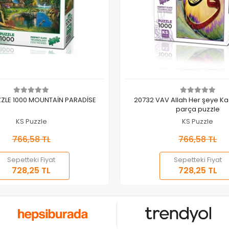
Sepete Ekle
Sepete Ekle
ZLE 1000 MOUNTAİN PARADİSE
20732 VAV Allah Her şeye Kad
parça puzzle
KS Puzzle
KS Puzzle
766,58 TL
766,58 TL
Sepetteki Fiyat
Sepetteki Fiyat
728,25 TL
728,25 TL