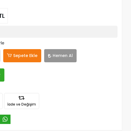
TL
rle
Sepete Ekle
Hemen Al
R
İade ve Değişim