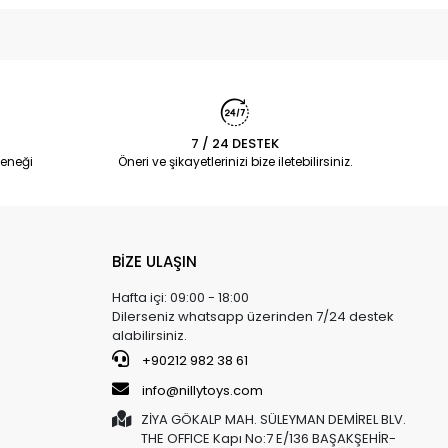
7 / 24 DESTEK
eneği
Öneri ve şikayetlerinizi bize iletebilirsiniz.
BİZE ULAŞIN
Hafta içi: 09:00 - 18:00
Dilerseniz whatsapp üzerinden 7/24 destek
alabilirsiniz.
+90212 982 38 61
info@nillytoys.com
ZİYA GÖKALP MAH. SÜLEYMAN DEMİREL BLV.
THE OFFICE Kapı No:7 E/136 BAŞAKŞEHİR-