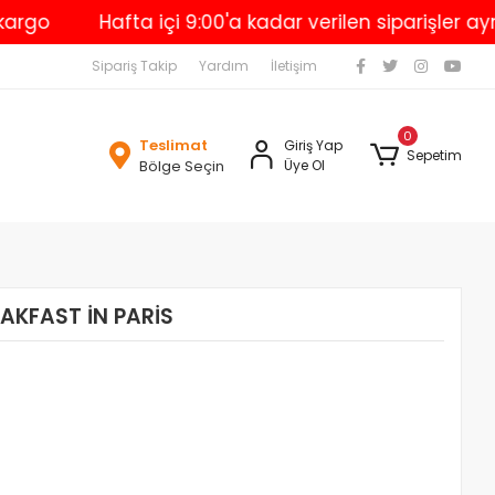
o
Hafta içi 9:00'a kadar verilen siparişler aynı 
Sipariş Takip
Yardım
İletişim
0
Teslimat
Giriş Yap
Sepetim
Bölge Seçin
Üye Ol
EAKFAST İN PARİS