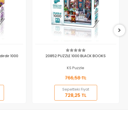
Sepete Ekle
irdir 1000
20852 PUZZLE 1000 BLACK BOOKS
KS Puzzle
766,58 TL
Sepetteki Fiyat
728,25 TL