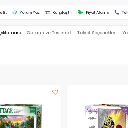
e Et
Yorum Yaz
Karşılaştır
Fiyat Alarmı
Tel
çıklaması
Garanti ve Teslimat
Taksit Seçenekleri
Yo