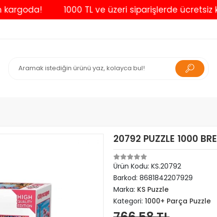
rgoda!
1000 TL ve üzeri siparişlerde ücretsiz karg
20792 PUZZLE 1000 BR
Ürün Kodu:
KS.20792
Barkod:
8681842207929
Marka:
KS Puzzle
Kategori:
1000+ Parça Puzzle
766,58 TL