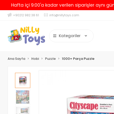
Hafta içi 9:00'a kadar verilen siparişler aynı gün ka
+90212 982 38 61
info@nillytoys.com
Kategoriler
Ana Sayfa
Hobi
Puzzle
1000+ Parça Puzzle