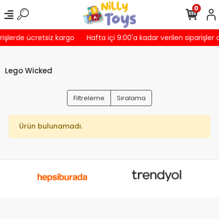
0
rişlerde ücretsiz kargo
Hafta içi 9:00'a kadar verilen siparişler
Lego Wicked
Filtreleme
Sıralama
Ürün bulunamadı.