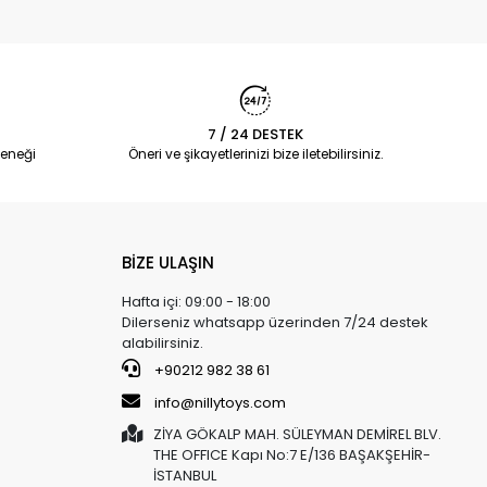
7 / 24 DESTEK
eneği
Öneri ve şikayetlerinizi bize iletebilirsiniz.
BİZE ULAŞIN
Hafta içi: 09:00 - 18:00
Dilerseniz whatsapp üzerinden 7/24 destek
alabilirsiniz.
+90212 982 38 61
info@nillytoys.com
ZİYA GÖKALP MAH. SÜLEYMAN DEMİREL BLV.
THE OFFICE Kapı No:7 E/136 BAŞAKŞEHİR-
İSTANBUL