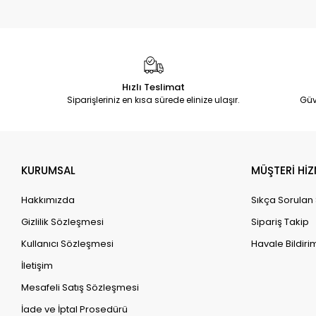
Dickie Araçlar
Harika Kanatlar
Dino Ranch
Robocar Poli
Hızlı Teslimat
ChaChaCha Challenge
Siparişleriniz en kısa sürede elinize ulaşır.
Güv
Roblox
Brawl Stars
Beast Lab
KURUMSAL
Metal Machies
MÜŞTERİ HİZ
Hakkımızda
Sıkça Sorulan
Gizlilik Sözleşmesi
Sipariş Takip
Kullanıcı Sözleşmesi
Havale Bildirim
İletişim
Mesafeli Satış Sözleşmesi
İade ve İptal Prosedürü