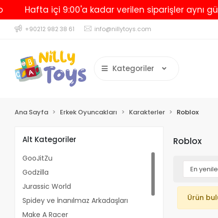
Hafta içi 9:00'a kadar verilen siparişler aynı gün
+90212 982 38 61
info@nillytoys.com
Kategoriler
Ana Sayfa
Erkek Oyuncakları
Karakterler
Roblox
Alt Kategoriler
Roblox
GooJitZu
Godzilla
Jurassic World
Ürün bu
Spidey ve İnanılmaz Arkadaşları
Make A Racer