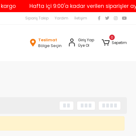
argo
Hafta içi 9:00'a kadar verilen siparişler ayn
Sipariş Takip
Yardım
İletişim
0
Teslimat
Giriş Yap
Sepetim
Bölge Seçin
Üye Ol