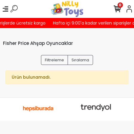
0
rişlerde ücretsiz kargo
Hafta içi 9:00'a kadar verilen siparişler
Fisher Price Ahşap Oyuncaklar
Filtreleme
Sıralama
Ürün bulunamadı.