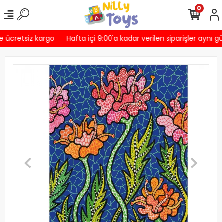
0
e ücretsiz kargo
Hafta içi 9:00'a kadar verilen siparişler aynı g