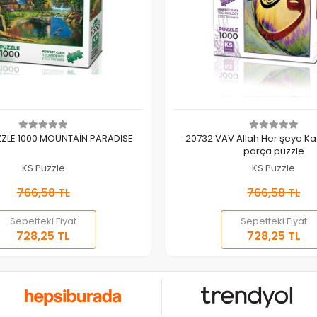
Sepete Ekle
Sepete Ekle
ZLE 1000 MOUNTAİN PARADİSE
20732 VAV Allah Her şeye Kad
parça puzzle
KS Puzzle
KS Puzzle
766,58 TL
766,58 TL
Sepetteki Fiyat
Sepetteki Fiyat
728,25 TL
728,25 TL