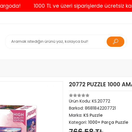
da!
1000 TL ve üzeri siparişlerde ücretsiz kargo
20772 PUZZLE 1000 AM
Ürün Kodu:
KS.20772
Barkod:
8681842207721
Marka:
KS Puzzle
Kategori:
1000+ Parça Puzzle
766,58 TL