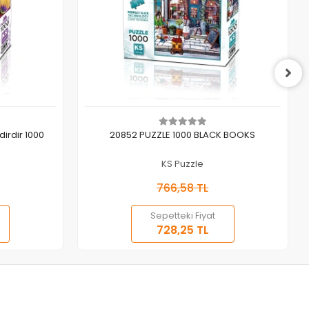
Sepete Ekle
irdir 1000
20852 PUZZLE 1000 BLACK BOOKS
KS Puzzle
766,58 TL
Sepetteki Fiyat
728,25 TL