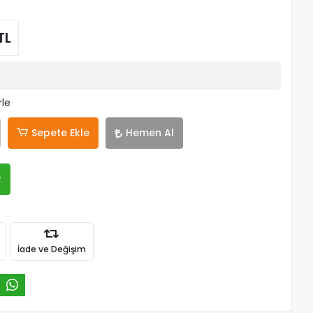
TL
rle
Sepete Ekle
Hemen Al
R
İade ve Değişim