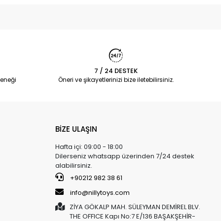
7 / 24 DESTEK
eneği
Öneri ve şikayetlerinizi bize iletebilirsiniz.
BİZE ULAŞIN
Hafta içi: 09:00 - 18:00
Dilerseniz whatsapp üzerinden 7/24 destek
alabilirsiniz.
+90212 982 38 61
info@nillytoys.com
ZİYA GÖKALP MAH. SÜLEYMAN DEMİREL BLV.
THE OFFICE Kapı No:7 E/136 BAŞAKŞEHİR-