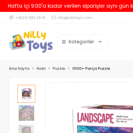
ta içi 9:00'a kadar verilen siparişler aynı gün kargo
+90212 982 38 61
info@nillytoys.com
Kategoriler
Ana Sayfa
Hobi
Puzzle
1000+ Parça Puzzle