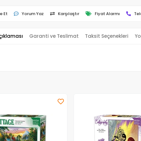
e Et
Yorum Yaz
Karşılaştır
Fiyat Alarmı
Tel
çıklaması
Garanti ve Teslimat
Taksit Seçenekleri
Yo