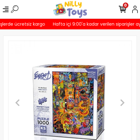
0
şlerde ücretsiz kargo
Hafta içi 9:00'a kadar verilen siparişler a