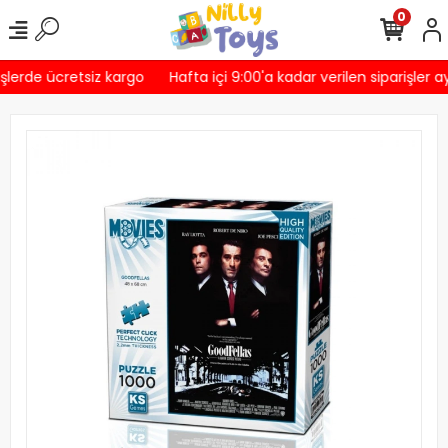
0
şlerde ücretsiz kargo
Hafta içi 9:00'a kadar verilen siparişler a