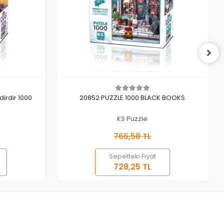
Sepete Ekle
irdir 1000
20852 PUZZLE 1000 BLACK BOOKS
KS Puzzle
766,58 TL
Sepetteki Fiyat
728,25 TL