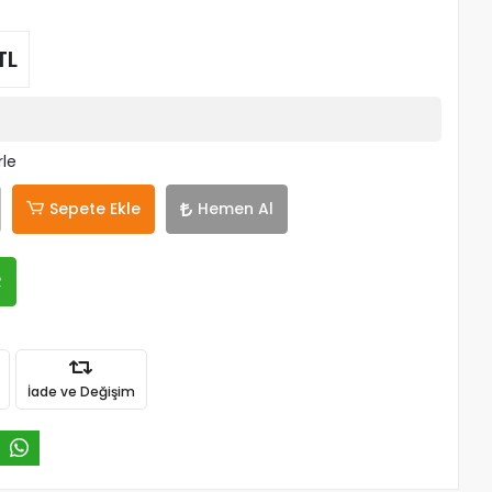
TL
rle
Sepete Ekle
Hemen Al
R
İade ve Değişim