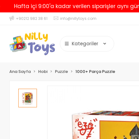
Hafta içi 9:00'a kadar verilen siparişler aynı gün kar
+90212 982 38 61
info@nillytoys.com
Kategoriler
Ana Sayfa
Hobi
Puzzle
1000+ Parça Puzzle