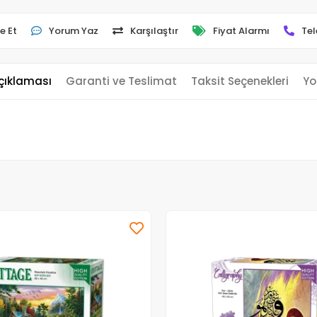
e Et
Yorum Yaz
Karşılaştır
Fiyat Alarmı
Tel
çıklaması
Garanti ve Teslimat
Taksit Seçenekleri
Yo