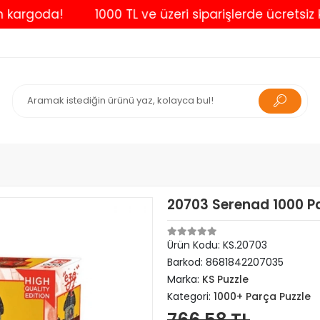
goda!
1000 TL ve üzeri siparişlerde ücretsiz kargo
20703 Serenad 1000 Pa
Ürün Kodu:
KS.20703
Barkod:
8681842207035
Marka:
KS Puzzle
Kategori:
1000+ Parça Puzzle
766,58 TL