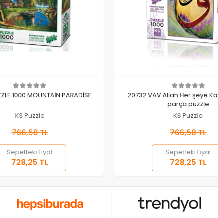
Sepete Ekle
Sepete Ekle
ZLE 1000 MOUNTAİN PARADİSE
20732 VAV Allah Her şeye Kad
parça puzzle
KS Puzzle
KS Puzzle
766,58 TL
766,58 TL
Sepetteki Fiyat
Sepetteki Fiyat
728,25 TL
728,25 TL