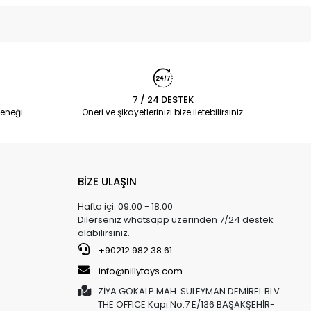
7 / 24 DESTEK
eneği
Öneri ve şikayetlerinizi bize iletebilirsiniz.
BİZE ULAŞIN
Hafta içi: 09:00 - 18:00
Dilerseniz whatsapp üzerinden 7/24 destek
alabilirsiniz.
+90212 982 38 61
info@nillytoys.com
ZİYA GÖKALP MAH. SÜLEYMAN DEMİREL BLV.
THE OFFICE Kapı No:7 E/136 BAŞAKŞEHİR-