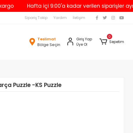
Hafta içi 9:00'a kadar verilen siparişler aynı g
Sipariş Takip
Yardım
İletişim
0
Teslimat
Giriş Yap
Sepetim
Bölge Seçin
Üye Ol
rça Puzzle -KS Puzzle