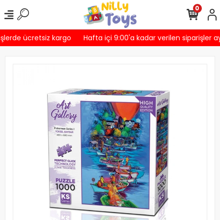
0
şlerde ücretsiz kargo
Hafta içi 9:00'a kadar verilen siparişler a