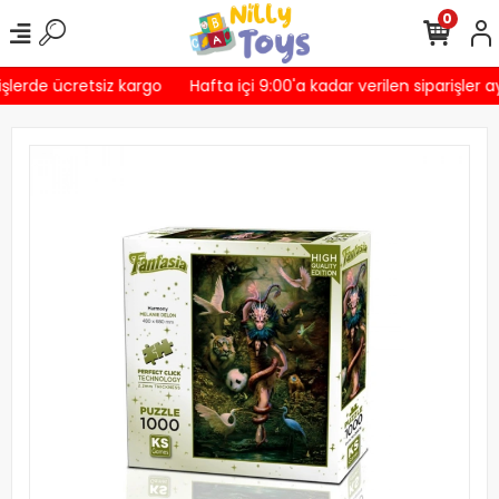
0
şlerde ücretsiz kargo
Hafta içi 9:00'a kadar verilen siparişler a