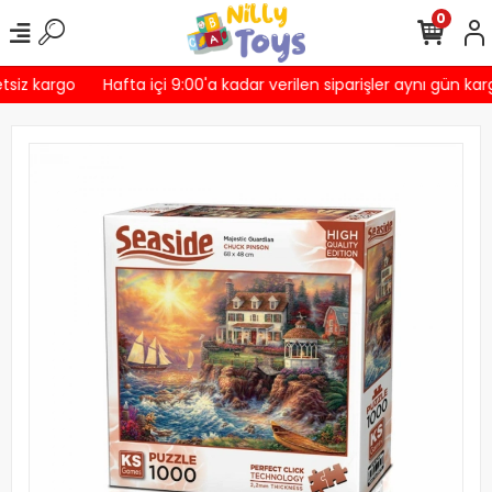
0
tsiz kargo
Hafta içi 9:00'a kadar verilen siparişler aynı gün kar