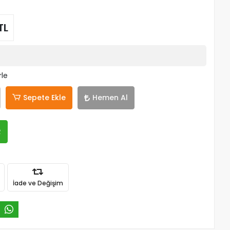
TL
rle
Sepete Ekle
Hemen Al
R
İade ve Değişim