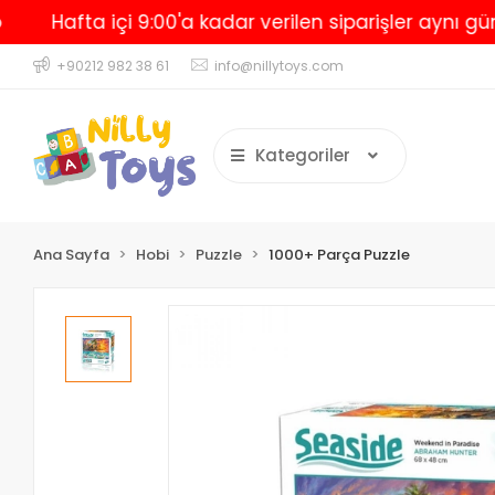
Hafta içi 9:00'a kadar verilen siparişler aynı gün kar
+90212 982 38 61
info@nillytoys.com
Kategoriler
Ana Sayfa
Hobi
Puzzle
1000+ Parça Puzzle