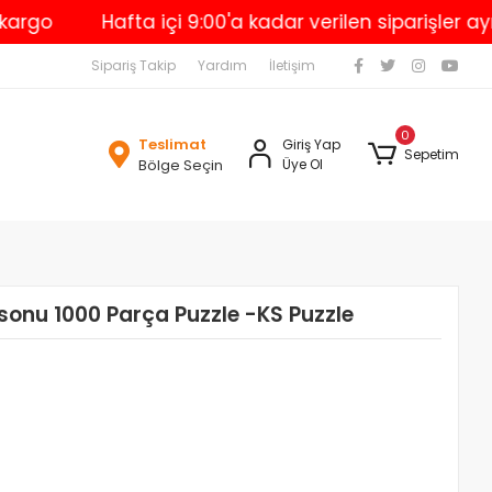
Hafta içi 9:00'a kadar verilen siparişler aynı g
Sipariş Takip
Yardım
İletişim
0
Teslimat
Giriş Yap
Sepetim
Bölge Seçin
Üye Ol
onu 1000 Parça Puzzle -KS Puzzle