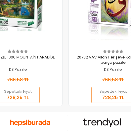
Sepete Ekle
Sepete Ekle
ZLE 1000 MOUNTAİN PARADİSE
20732 VAV Allah Her şeye Kad
parça puzzle
KS Puzzle
KS Puzzle
766,58 TL
766,58 TL
Sepetteki Fiyat
Sepetteki Fiyat
728,25 TL
728,25 TL