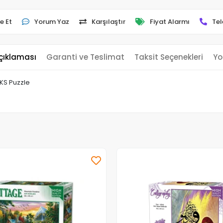
e Et
Yorum Yaz
Karşılaştır
Fiyat Alarmı
Tel
çıklaması
Garanti ve Teslimat
Taksit Seçenekleri
Yo
KS Puzzle