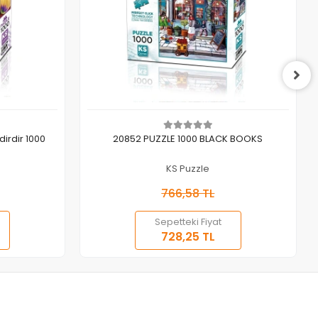
Sepete Ekle
irdir 1000
20852 PUZZLE 1000 BLACK BOOKS
KS Puzzle
766,58 TL
Sepetteki Fiyat
728,25 TL