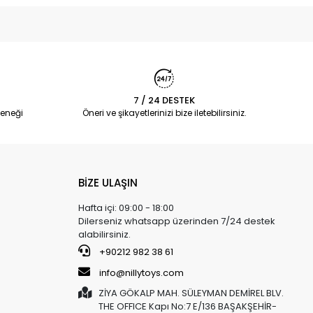
7 / 24 DESTEK
eneği
Öneri ve şikayetlerinizi bize iletebilirsiniz.
BİZE ULAŞIN
Hafta içi: 09:00 - 18:00
Dilerseniz whatsapp üzerinden 7/24 destek
alabilirsiniz.
+90212 982 38 61
info@nillytoys.com
ZİYA GÖKALP MAH. SÜLEYMAN DEMİREL BLV.
THE OFFICE Kapı No:7 E/136 BAŞAKŞEHİR-