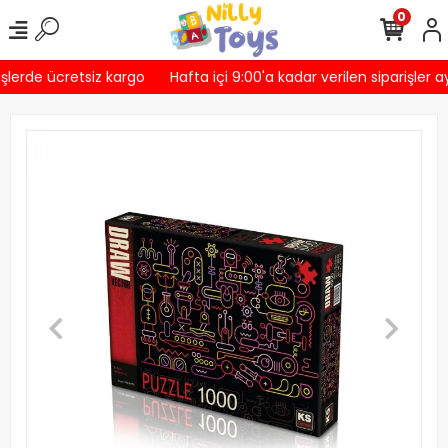
0
şlerde ücretsiz kargo
Hafta içi 9:00'a kadar verilen siparişler a