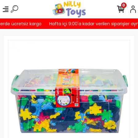
0
erde ücretsiz kargo
Hafta içi 9:00'a kadar verilen siparişler ayn