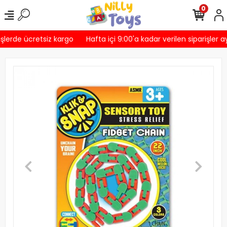
0
şlerde ücretsiz kargo
Hafta içi 9:00'a kadar verilen siparişler a