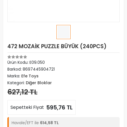
472 MOZAİK PUZZLE BÜYÜK (240PCS)
Ürün Kodu:
E09.050
Barkod:
8697445904721
Marka:
Efe Toys
Kategori:
Diğer Bloklar
627,12 TL
595,76 TL
Sepetteki Fiyat
Havale/EFT ile
614,58 TL