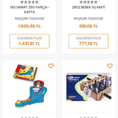
Sepete Ekle
Sepete Ekle
183 SMART 250 PARÇA-
2802 BEBEK SU MATI
KAPTA
Akçiçek Oyuncak
Akçiçek Oyuncak
1.506,96 TL
818,06 TL
Sepetteki Fiyat
Sepetteki Fiyat
1.431,61 TL
777,16 TL