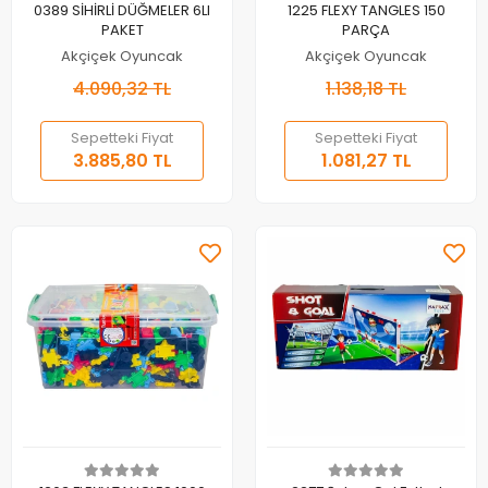
Sepete Ekle
Sepete Ekle
0389 SİHİRLİ DÜĞMELER 6LI
1225 FLEXY TANGLES 150
PAKET
PARÇA
Akçiçek Oyuncak
Akçiçek Oyuncak
4.090,32 TL
1.138,18 TL
Sepetteki Fiyat
Sepetteki Fiyat
3.885,80 TL
1.081,27 TL