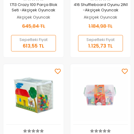
Sepete Ekle
Sepete Ekle
1713 Crazy 100 Parça Blok
416 Shuffleboard Oyunu 2IN1
Seti -Akçiçek Oyuncak
-Akçiçek Oyuncak
Akçiçek Oyuncak
Akçiçek Oyuncak
645,84 TL
1.184,98 TL
Sepetteki Fiyat
Sepetteki Fiyat
613,55 TL
1.125,73 TL