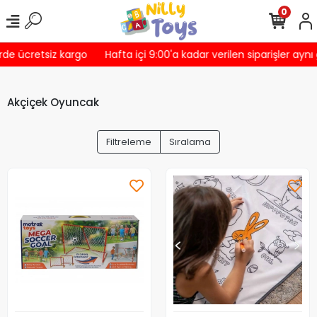
0
e ücretsiz kargo
Hafta içi 9:00'a kadar verilen siparişler aynı g
Akçiçek Oyuncak
Filtreleme
Sıralama