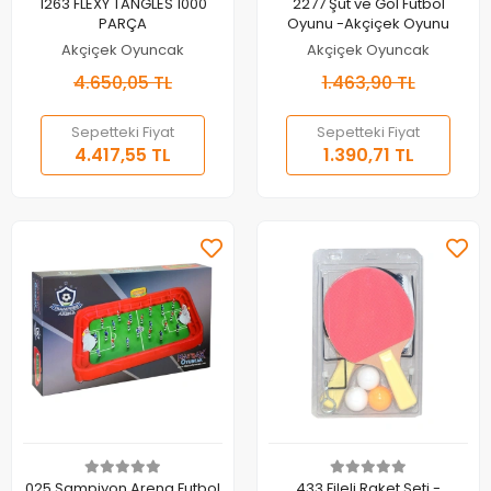
Sepete Ekle
Sepete Ekle
1263 FLEXY TANGLES 1000
2277 Şut ve Gol Futbol
PARÇA
Oyunu -Akçiçek Oyunu
Akçiçek Oyuncak
Akçiçek Oyuncak
4.650,05 TL
1.463,90 TL
Sepetteki Fiyat
Sepetteki Fiyat
4.417,55 TL
1.390,71 TL
Sepete Ekle
Sepete Ekle
025 Şampiyon Arena Futbol
433 Fileli Raket Seti -