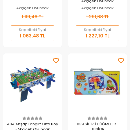
Akçiçek Oyuncak
Akçiçek Oyuncak
Akçiçek Oyuncak
1.119,46 TL
1.291,68 TL
Sepetteki Fiyat
Sepetteki Fiyat
1.063,48 TL
1.227,10 TL
Sepete Ekle
Sepete Ekle
404 Ahşap Langırt Orta Boy
039 SİHİRLİ DÜĞMELER-
-Akçiçek Oyuncak
JUNİOR