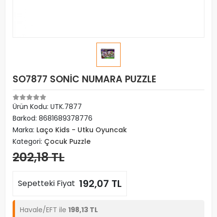
SO7877 SONİC NUMARA PUZZLE
Ürün Kodu:
UTK.7877
Barkod:
8681689378776
Marka:
Laço Kids - Utku Oyuncak
Kategori:
Çocuk Puzzle
202,18 TL
192,07 TL
Sepetteki Fiyat
Havale/EFT ile
198,13 TL