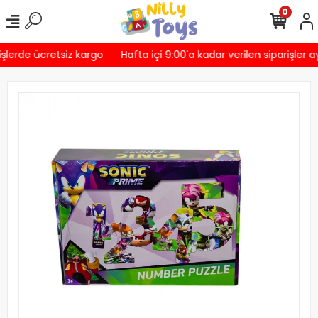
0
şlerde ücretsiz kargo
Hafta içi 9:00'a kadar verilen siparişler a