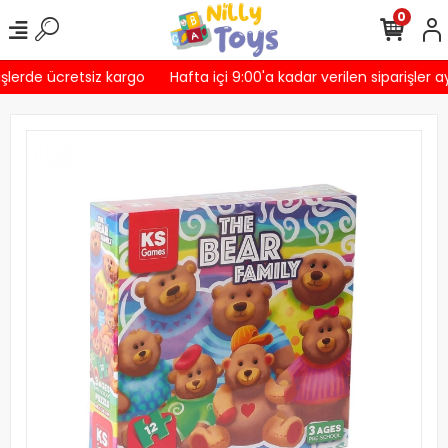
0
şlerde ücretsiz kargo
Hafta içi 9:00'a kadar verilen siparişler a