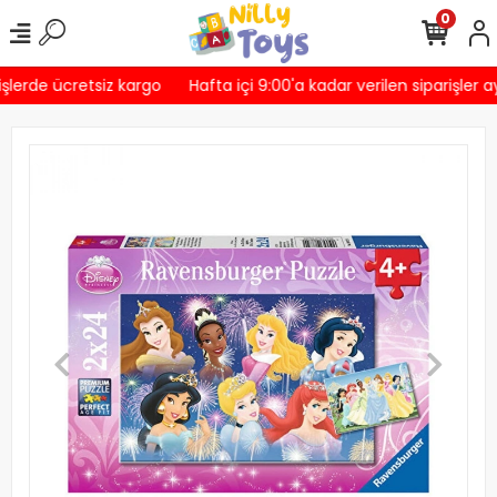
0
şlerde ücretsiz kargo
Hafta içi 9:00'a kadar verilen siparişler a