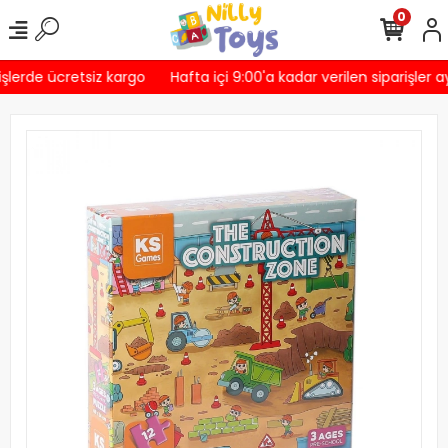
0
şlerde ücretsiz kargo
Hafta içi 9:00'a kadar verilen siparişler a