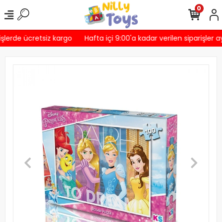
0
şlerde ücretsiz kargo
Hafta içi 9:00'a kadar verilen siparişler a