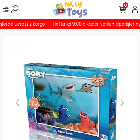
0
şlerde ücretsiz kargo
Hafta içi 9:00'a kadar verilen siparişler a