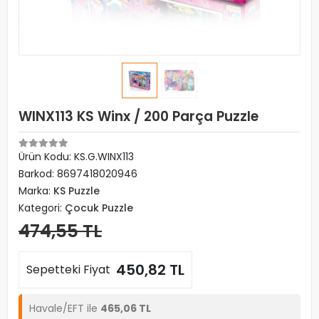
WINX113 KS Winx / 200 Parça Puzzle
Ürün Kodu:
KS.G.WINX113
Barkod:
8697418020946
Marka:
KS Puzzle
Kategori:
Çocuk Puzzle
474,55 TL
450,82 TL
Sepetteki Fiyat
Havale/EFT ile
465,06 TL