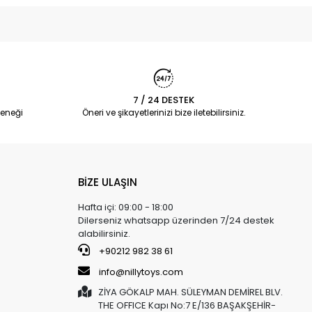
7 / 24 DESTEK
eneği
Öneri ve şikayetlerinizi bize iletebilirsiniz.
BİZE ULAŞIN
Hafta içi: 09:00 - 18:00
Dilerseniz whatsapp üzerinden 7/24 destek
alabilirsiniz.
+90212 982 38 61
info@nillytoys.com
ZİYA GÖKALP MAH. SÜLEYMAN DEMİREL BLV.
THE OFFICE Kapı No:7 E/136 BAŞAKŞEHİR-