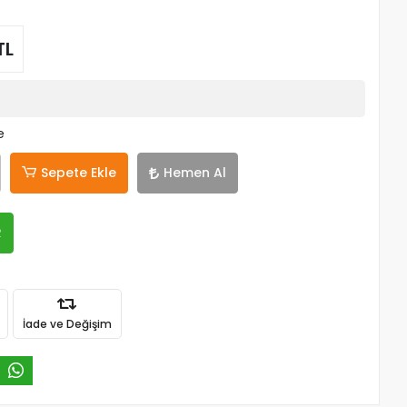
TL
e
Sepete Ekle
Hemen Al
R
İade ve Değişim