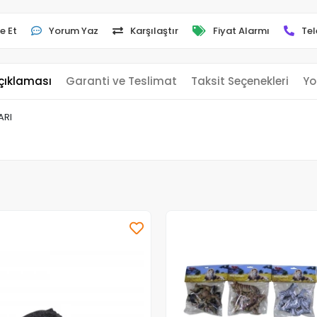
e Et
Yorum Yaz
Karşılaştır
Fiyat Alarmı
Tel
çıklaması
Garanti ve Teslimat
Taksit Seçenekleri
Yo
ARI