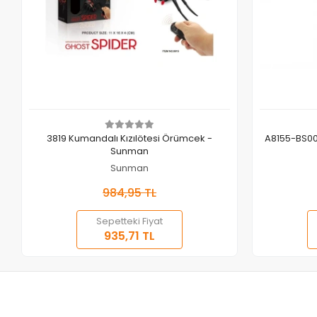
Sepete Ekle
3819 Kumandalı Kızılötesi Örümcek -
A8155-BS00
Sunman
Sunman
984,95 TL
Sepetteki Fiyat
935,71 TL