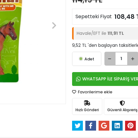
108,48 
Sepetteki Fiyat
Havale/EFT ile
111,91 TL
9,52 TL 'den başlayan taksitlerl
Adet
WHATSAPP İLE SİPARİŞ VE
Favorilerime ekle
Hızlı Gönderi
Güvenli Alışveriş