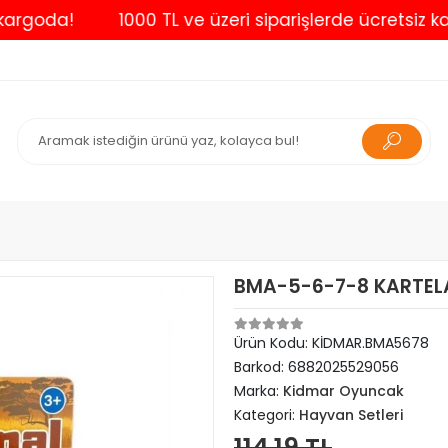
da!
1000 TL ve üzeri siparişlerde ücretsiz kargo
BMA-5-6-7-8 KARTELA
Ürün Kodu:
KİDMAR.BMA5678
Barkod:
6882025529056
Marka:
Kidmar Oyuncak
Kategori:
Hayvan Setleri
114,19 TL