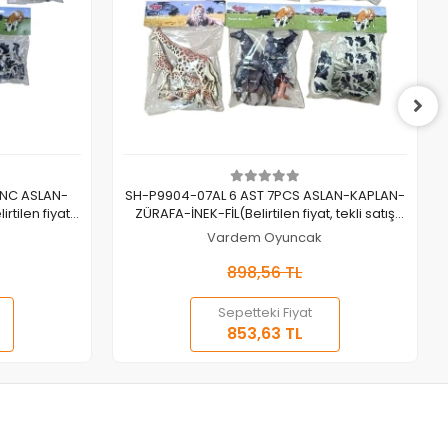
Sepete Ekle
İNC ASLAN-
SH-P9904-07AL 6 AST 7PCS ASLAN-KAPLAN-
tilen fiyat,
ZÜRAFA-İNEK-FİL(Belirtilen fiyat, tekli satış
ıdır.)
için adet fiyatıdır.)
Vardem Oyuncak
898,56 TL
Sepetteki Fiyat
853,63 TL