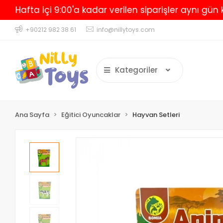
fta içi 9:00'a kadar verilen siparişler aynı gün kargo
+90212 982 38 61
info@nillytoys.com
Kategoriler
Ana Sayfa
Eğitici Oyuncaklar
Hayvan Setleri