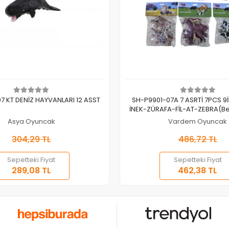
Sepete Ekle
Sepete Ekle
7 KT DENİZ HAYVANLARI 12 ASST
SH-P9901-07A 7 ASRTİ 7PCS 9
İNEK-ZÜRAFA-FİL-AT-ZEBRA(Belir
tekli satış için adet fiyat
Asya Oyuncak
Vardem Oyuncak
304,29 TL
486,72 TL
Sepetteki Fiyat
Sepetteki Fiyat
289,08 TL
462,38 TL