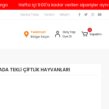
Hafta içi 9:00'a kadar verilen siparişler aynı gün
Sipariş Takip
Yardım
İletişim
0
Teslimat
Giriş Yap
Sepetim
Bölge Seçin
Üye Ol
DA TEKLİ ÇİFTLİK HAYVANLARI