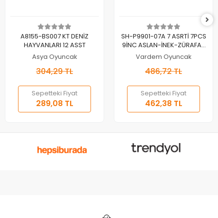
Sepete Ekle
Sepete Ekle
A8155-BS007 KT DENİZ
SH-P9901-07A 7 ASRTİ 7PCS
HAYVANLARI 12 ASST
9İNC ASLAN-İNEK-ZÜRAFA-
FİL-AT-ZEBRA(Belirtilen fiyat,
Asya Oyuncak
Vardem Oyuncak
tekli satış için adet fiyatıdır.)
304,29 TL
486,72 TL
Sepetteki Fiyat
Sepetteki Fiyat
289,08 TL
462,38 TL