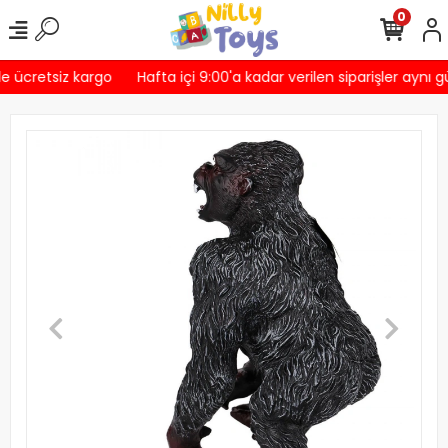
0
e ücretsiz kargo
Hafta içi 9:00'a kadar verilen siparişler aynı g