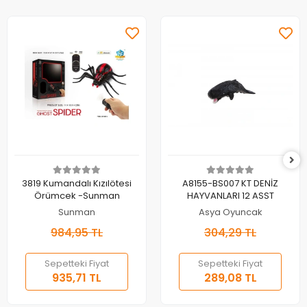
Sepete Ekle
Sepete Ekle
3819 Kumandalı Kızılötesi
A8155-BS007 KT DENİZ
Örümcek -Sunman
HAYVANLARI 12 ASST
Sunman
Asya Oyuncak
984,95 TL
304,29 TL
Sepetteki Fiyat
Sepetteki Fiyat
935,71 TL
289,08 TL