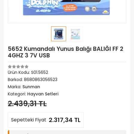
5652 Kumandalı Yunus Balığı BALIĞI FF 2
4GHZ 3 7V USB
Ürün Kodu:
S01.5652
Barkod:
8680863056523
Marka:
Sunman
Kategori:
Hayvan Setleri
2.439,31 TL
2.317,34 TL
Sepetteki Fiyat