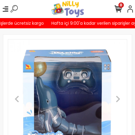
0
şlerde ücretsiz kargo
Hafta içi 9:00'a kadar verilen siparişler a