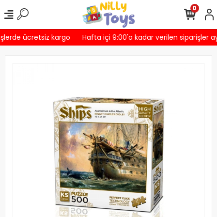
0
şlerde ücretsiz kargo
Hafta içi 9:00'a kadar verilen siparişler a