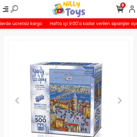
0
lerde ücretsiz kargo
Hafta içi 9:00'a kadar verilen siparişler ay