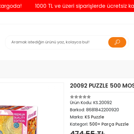
da!
1000 TL ve üzeri siparişlerde ücretsiz kargo
20092 PUZZLE 500 MO
Ürün Kodu:
KS.20092
Barkod:
8681842200920
Marka:
KS Puzzle
Kategori:
500+ Parça Puzzle
474,55 TL