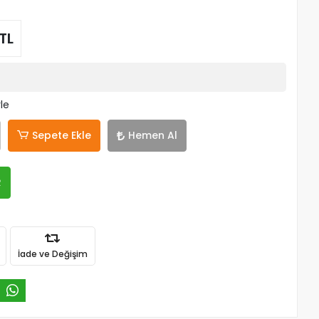
TL
le
Sepete Ekle
Hemen Al
R
İade ve Değişim