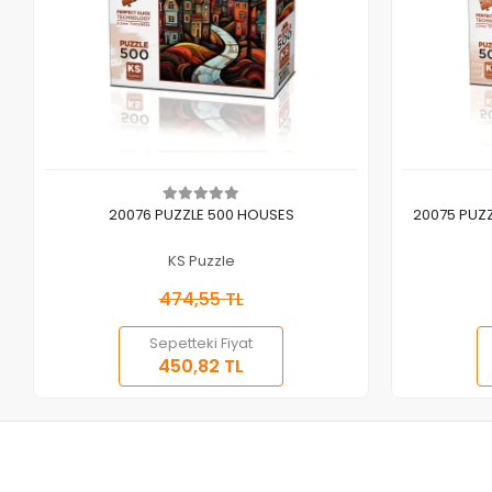
Sepete Ekle
20076 PUZZLE 500 HOUSES
20075 PUZ
KS Puzzle
474,55 TL
Sepetteki Fiyat
450,82 TL