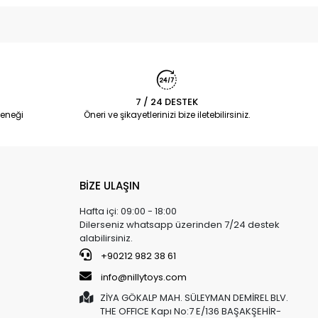
7 / 24 DESTEK
eneği
Öneri ve şikayetlerinizi bize iletebilirsiniz.
BİZE ULAŞIN
Hafta içi: 09:00 - 18:00
Dilerseniz whatsapp üzerinden 7/24 destek
alabilirsiniz.
+90212 982 38 61
info@nillytoys.com
ZİYA GÖKALP MAH. SÜLEYMAN DEMİREL BLV.
THE OFFICE Kapı No:7 E/136 BAŞAKŞEHİR-