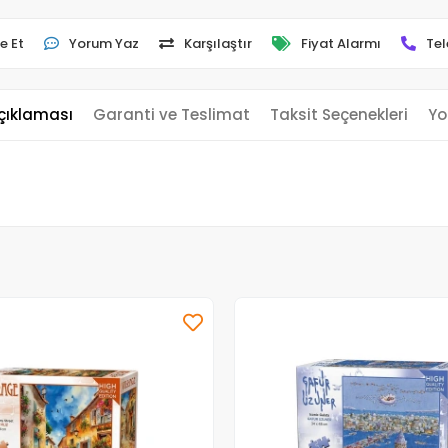
e Et
Yorum Yaz
Karşılaştır
Fiyat Alarmı
Tel
çıklaması
Garanti ve Teslimat
Taksit Seçenekleri
Yo