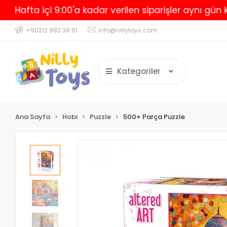
fta içi 9:00'a kadar verilen siparişler aynı gün kargo
+90212 982 38 61
info@nillytoys.com
Kategoriler
Ana Sayfa
Hobi
Puzzle
500+ Parça Puzzle