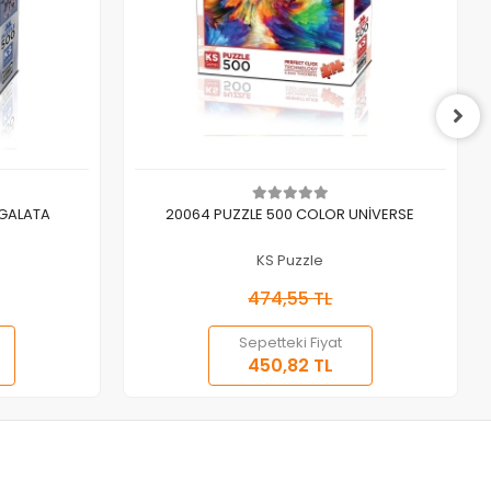
Sepete Ekle
 GALATA
20064 PUZZLE 500 COLOR UNİVERSE
KS Puzzle
474,55 TL
Sepetteki Fiyat
450,82 TL