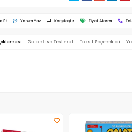
e Et
Yorum Yaz
Karşılaştır
Fiyat Alarmı
Tel
çıklaması
Garanti ve Teslimat
Taksit Seçenekleri
Yo