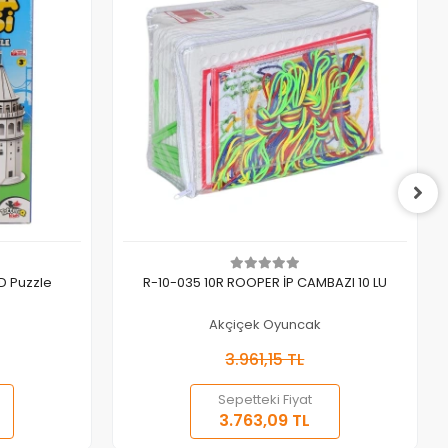
Sepete Ekle
D Puzzle
R-10-035 10R ROOPER İP CAMBAZI 10 LU
Akçiçek Oyuncak
3.961,15 TL
Sepetteki Fiyat
3.763,09 TL