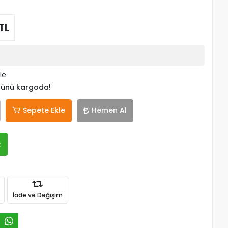
TL
le
 günü kargoda!
Sepete Ekle
Hemen Al
R
İade ve Değişim