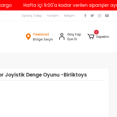
Hafta içi 9:00'a kadar verilen siparişler aynı gü
Sipariş Takip
Yardım
İletişim
0
Teslimat
Giriş Yap
Sepetim
Bölge Seçin
Üye Ol
r Joyistik Denge Oyunu -Birliktoys