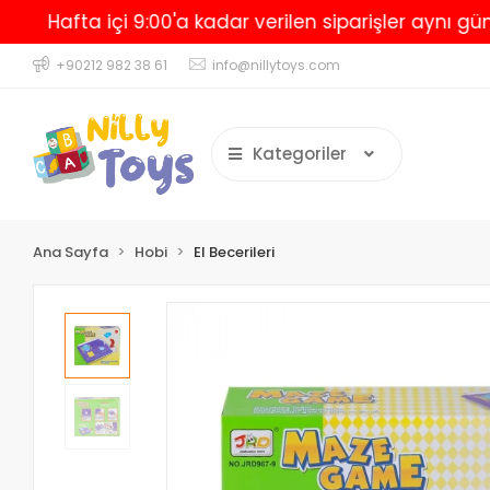
afta içi 9:00'a kadar verilen siparişler aynı gün karg
+90212 982 38 61
info@nillytoys.com
Kategoriler
Ana Sayfa
Hobi
El Becerileri