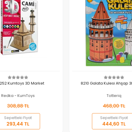
Sepete Ekle
Sepete Ekle
252 Kumtoys 3D Market
8210 Galata Kulesi Ahşap 3
Redka - KumToys
Totteriq
308,88 TL
468,00 TL
Sepetteki Fiyat
Sepetteki Fiyat
293,44 TL
444,60 TL