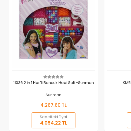
Sepete Ekle
11036 2 in 1 Harfli Boncuk Hobi Seti -Sunman
KM5
Sunman
4.267,60 TL
Sepetteki Fiyat
4.054,22 TL