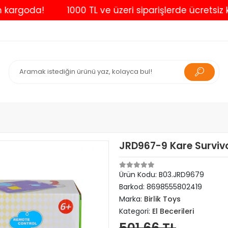
oda!
1000 TL ve üzeri siparişlerde ücretsiz kargo
JRD967-9 Kare Survivo
Ürün Kodu:
B03.JRD9679
Barkod:
8698555802419
Marka:
Birlik Toys
Kategori:
El Becerileri
501,66 TL