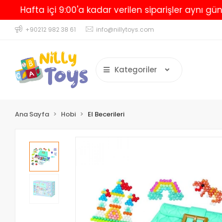
Hafta içi 9:00'a kadar verilen siparişler aynı gün kar
+90212 982 38 61
info@nillytoys.com
Kategoriler
Ana Sayfa
Hobi
El Becerileri