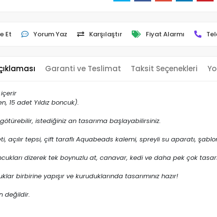
e Et
Yorum Yaz
Karşılaştır
Fiyat Alarmı
Tel
çıklaması
Garanti ve Teslimat
Taksit Seçenekleri
Yo
çerir
n, 15 adet Yıldız boncuk).
ötürebilir, istediğiniz an tasarıma başlayabilirsiniz.
 açılır tepsi, çift taraflı Aquabeads kalemi, spreyli su aparatı, şablon
cukları dizerek tek boynuzlu at, canavar, kedi ve daha pek çok tasarım
klar birbirine yapışır ve kuruduklarında tasarımınız hazır!
n değildir.