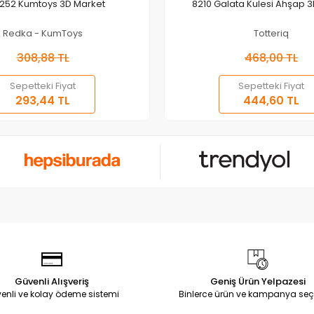
Sepete Ekle
Sepete Ekle
252 Kumtoys 3D Market
8210 Galata Kulesi Ahşap 3
Redka - KumToys
Totteriq
308,88 TL
468,00 TL
Sepetteki Fiyat
Sepetteki Fiyat
293,44 TL
444,60 TL
Güvenli Alışveriş
Geniş Ürün Yelpazesi
enli ve kolay ödeme sistemi
Binlerce ürün ve kampanya seç