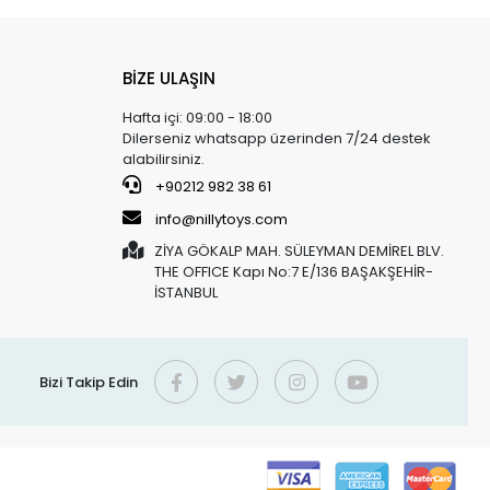
BİZE ULAŞIN
Hafta içi: 09:00 - 18:00
Dilerseniz whatsapp üzerinden 7/24 destek
alabilirsiniz.
+90212 982 38 61
info@nillytoys.com
ZİYA GÖKALP MAH. SÜLEYMAN DEMİREL BLV.
THE OFFICE Kapı No:7 E/136 BAŞAKŞEHİR-
İSTANBUL
Bizi Takip Edin