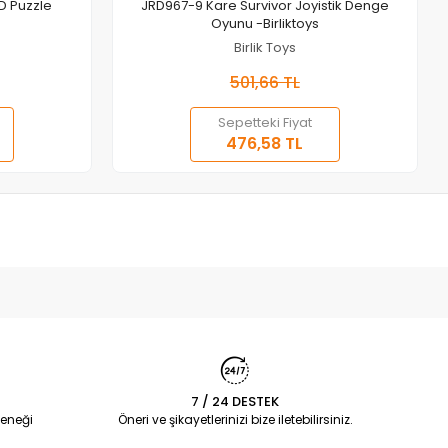
Sepete Ekle
D Puzzle
JRD967-9 Kare Survivor Joyistik Denge
Oyunu -Birliktoys
Birlik Toys
501,66 TL
Sepetteki Fiyat
476,58 TL
7 / 24 DESTEK
eneği
Öneri ve şikayetlerinizi bize iletebilirsiniz.