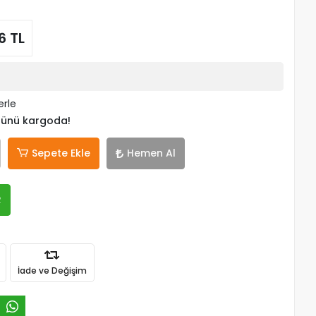
6 TL
erle
 günü kargoda!
Sepete Ekle
Hemen Al
R
İade ve Değişim