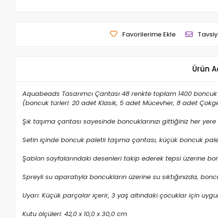
Favorilerime Ekle
Tavsiy
Ürün A
Aquabeads Tasarımcı Çantası 48 renkte toplam 1400 boncuk i
(boncuk türleri: 20 adet Klasik, 5 adet Mücevher, 8 adet Çokge
Şık taşıma çantası sayesinde boncuklarınızı gittiğiniz her yere g
Setin içinde boncuk paletli taşıma çantası, küçük boncuk paleti,
Şablon sayfalarındaki desenleri takip ederek tepsi üzerine bon
Spreyli su aparatıyla boncukların üzerine su sıktığınızda, boncu
Uyarı: Küçük parçalar içerir, 3 yaş altındaki çocuklar için uygu
Kutu ölçüleri: 42,0 x 10,0 x 30,0 cm