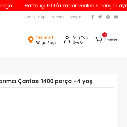
Hafta içi 9:00'a kadar verilen siparişler aynı g
Sipariş Takip
Yardım
İletişim
0
Teslimat
Giriş Yap
Sepetim
Bölge Seçin
Üye Ol
rımcı Çantası 1400 parça +4 yaş