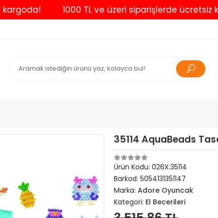
goda!
1000 TL ve üzeri siparişlerde ücretsiz kargo
35114 AquaBeads Tasa
Ürün Kodu:
026X.35114
Barkod:
5054131351147
Marka:
Adore Oyuncak
Kategori:
El Becerileri
3.515,86 TL