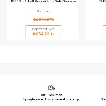
Sepete Ekle
11036 2 in 1 Harfli Boncuk Hobi Seti -Sunman
KM5
Sunman
4.267,60 TL
Sepetteki Fiyat
4.054,22 TL
Hızlı Teslimat
Siparişleriniz en kısa sürede elinize ulaşır.
Güv