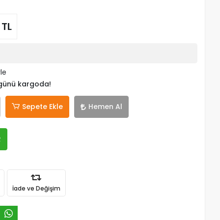
 TL
rle
 günü kargoda!
Sepete Ekle
Hemen Al
R
İade ve Değişim