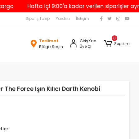
Hafta içi 9:00'a kadar verilen siparişler aynı gü
Sipariş Takip
Yardım
İletişim
0
Teslimat
Giriş Yap
Sepetim
Bölge Seçin
Üye Ol
The Force Işın Kılıcı Darth Kenobi
tleri