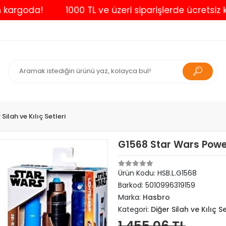
goda!
1000 TL ve üzeri siparişlerde ücretsiz kargo
 Silah ve Kılıç Setleri
G1568 Star Wars Power 
Ürün Kodu:
HSB.L.G1568
Barkod:
5010996319159
Marka:
Hasbro
Kategori:
Diğer Silah ve Kılıç Se
1.455,06 TL