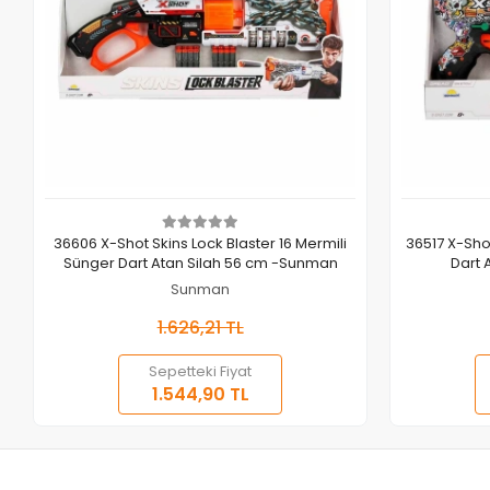
Sepete Ekle
36606 X-Shot Skins Lock Blaster 16 Mermili
36517 X-Sho
Sünger Dart Atan Silah 56 cm -Sunman
Dart 
Sunman
1.626,21 TL
Sepetteki Fiyat
1.544,90 TL