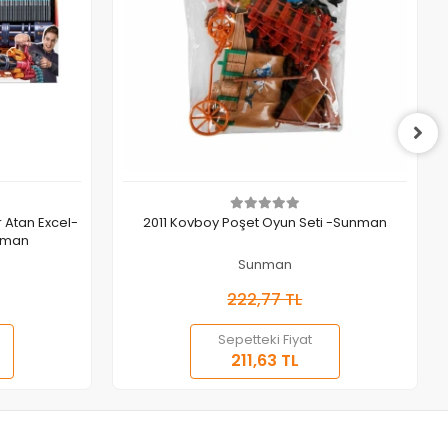
Sepete Ekle
 Atan Excel-
2011 Kovboy Poşet Oyun Seti -Sunman
nman
Sunman
222,77 TL
Sepetteki Fiyat
211,63 TL