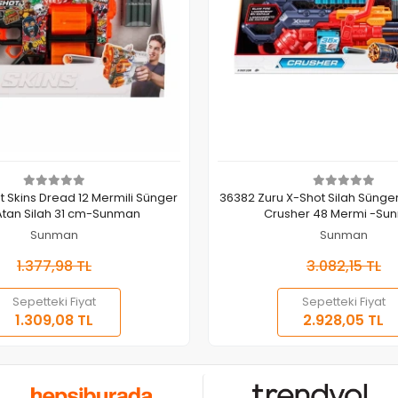
Sepete Ekle
Sepete Ekle
t Skins Dread 12 Mermili Sünger
36382 Zuru X-Shot Silah Sünger
Atan Silah 31 cm-Sunman
Crusher 48 Mermi -Su
Sunman
Sunman
1.377,98 TL
3.082,15 TL
Sepetteki Fiyat
Sepetteki Fiyat
1.309,08 TL
2.928,05 TL