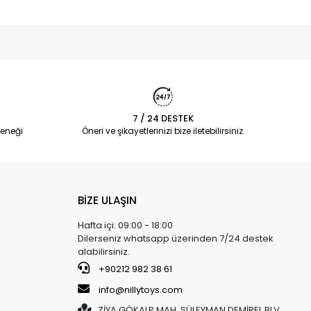
7 / 24 DESTEK
eneği
Öneri ve şikayetlerinizi bize iletebilirsiniz.
BİZE ULAŞIN
Hafta içi: 09:00 - 18:00
Dilerseniz whatsapp üzerinden 7/24 destek
alabilirsiniz.
+90212 982 38 61
info@nillytoys.com
ZİYA GÖKALP MAH. SÜLEYMAN DEMİREL BLV.