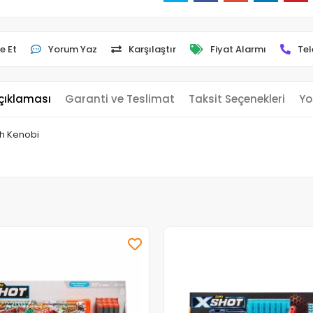
e Et
Yorum Yaz
Karşılaştır
Fiyat Alarmı
Tel
çıklaması
Garanti ve Teslimat
Taksit Seçenekleri
Yo
th Kenobi