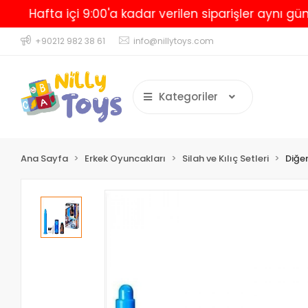
Hafta içi 9:00'a kadar verilen siparişler aynı gün kar
+90212 982 38 61
info@nillytoys.com
Kategoriler
Ana Sayfa
Erkek Oyuncakları
Silah ve Kılıç Setleri
Diğer