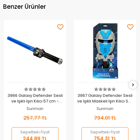
Benzer Ürünler
Sepete Ekle
Sepete Ekle
3966 Galaxy Defender Sesli
3967 Galaxy Defender Sesli
ve Işıklı Işın Kılıcı 57 cm -
ve Işıklı Maskeli Işın Kılıcı Seti
Sunman
-Sunman
Sunman
Sunman
257,77 TL
794,01 TL
Sepetteki Fiyat
Sepetteki Fiyat
244,89 TL
754,31 TL