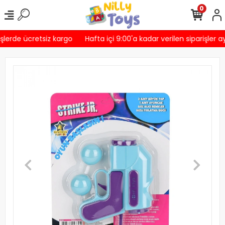
0
şlerde ücretsiz kargo
Hafta içi 9:00'a kadar verilen siparişler a