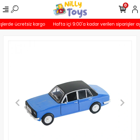
0
şlerde ücretsiz kargo
Hafta içi 9:00'a kadar verilen siparişler a