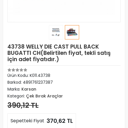
43738 WELLY DIE CAST PULL BACK
BUGATTI CH(Belirtilen fiyat, tekli satış
için adet fiyatıdır.)
Ürün Kodu:
K011.43738
Barkod:
4891761237387
Marka:
Karsan
Kategori:
Çek Bırak Araçlar
390,12 TL
370,62 TL
Sepetteki Fiyat