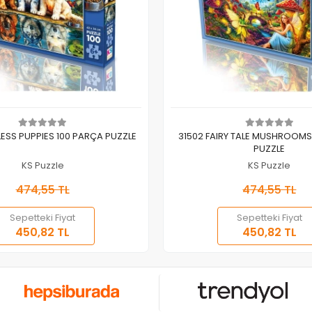
Sepete Ekle
Sepete Ekle
LESS PUPPIES 100 PARÇA PUZZLE
31502 FAIRY TALE MUSHROOMS
PUZZLE
KS Puzzle
KS Puzzle
474,55 TL
474,55 TL
Sepetteki Fiyat
Sepetteki Fiyat
450,82 TL
450,82 TL