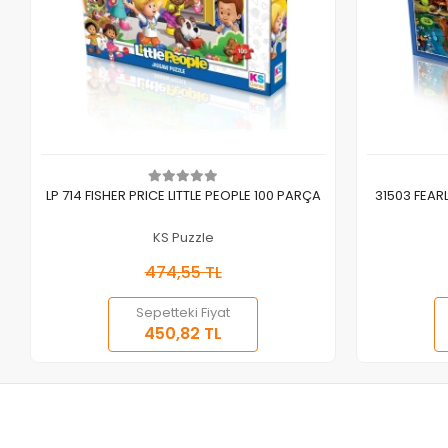
Sepete Ekle
LP 714 FISHER PRICE LITTLE PEOPLE 100 PARÇA
31503 FEAR
KS Puzzle
474,55 TL
Sepetteki Fiyat
450,82 TL