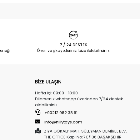
7 / 24 DESTEK
eneği
Öneri ve şikayetlerinizi bize iletebilirsiniz.
BİZE ULAŞIN
Hafta içi: 09:00 - 18:00
Dilerseniz whatsapp üzerinden 7/24 destek
alabilirsiniz.
+90212 982 38 61
info@nillytoys.com
ZİYA GÖKALP MAH. SÜLEYMAN DEMİREL BLV.
THE OFFICE Kapı No:7 E/136 BAŞAKŞEHİR-