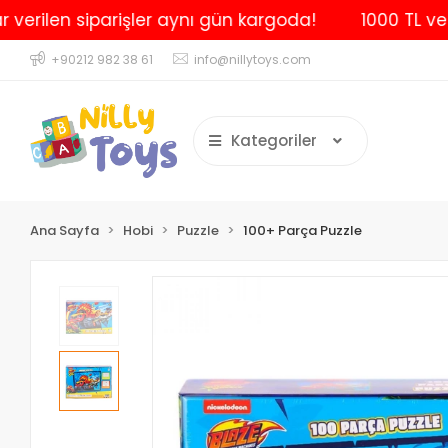
len siparişler aynı gün kargoda!
1000 TL ve üzeri 
+90212 982 38 61
info@nillytoys.com
Kategoriler
Ana Sayfa
Hobi
Puzzle
100+ Parça Puzzle