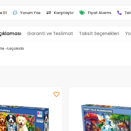
e Et
Yorum Yaz
Karşılaştır
Fiyat Alarmı
Tel
çıklaması
Garanti ve Teslimat
Taksit Seçenekleri
Yo
zle -Laçokids