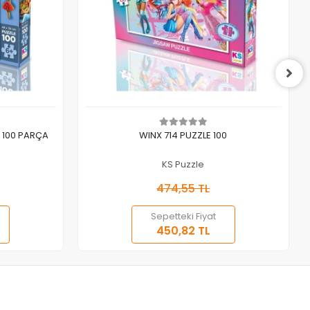
Sepete Ekle
 100 PARÇA
WINX 714 PUZZLE 100
KS Puzzle
474,55 TL
Sepetteki Fiyat
450,82 TL