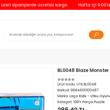
siparişlerde ücretsiz kargo
Hafta içi 9:00'a kadar
BL0048 Blaze Monster
Ürün Kodu:
UTK.BL0048
Barkod:
8684600100487
Marka:
Laço Kids - Utku Oyun
Kategori:
100+ Parça Puzzle
286,42 TL