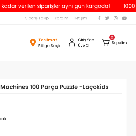
 verilen siparişler aynı gün kargoda!
1000 TL ve 
Sipariş Takip
Yardım
İletişim
0
Teslimat
Giriş Yap
Sepetim
Bölge Seçin
Üye Ol
 Machines 100 Parça Puzzle -Laçokids
cak