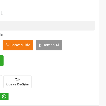
TL
rle
Sepete Ekle
Hemen Al
R
İade ve Değişim