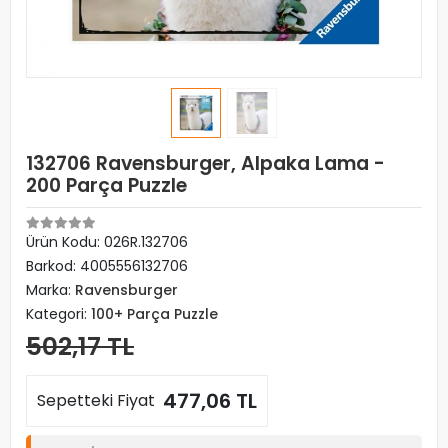
132706 Ravensburger, Alpaka Lama -
200 Parça Puzzle
Ürün Kodu:
026R.132706
Barkod:
4005556132706
Marka:
Ravensburger
Kategori:
100+ Parça Puzzle
502,17 TL
477,06 TL
Sepetteki Fiyat