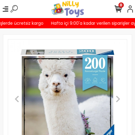
0
şlerde ücretsiz kargo
Hafta içi 9:00'a kadar verilen siparişler a