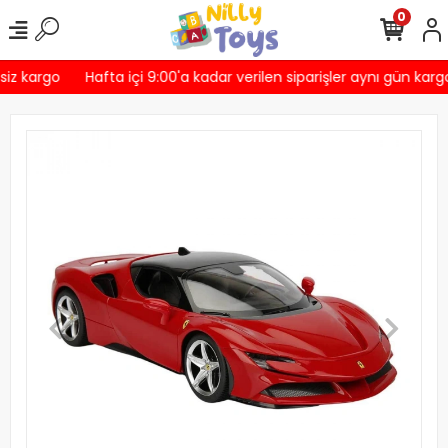
0
iz kargo
Hafta içi 9:00'a kadar verilen siparişler aynı gün kargo