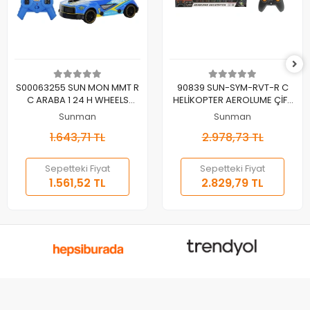
Sepete Ekle
Sepete Ekle
S00063255 SUN MON MMT R
90839 SUN-SYM-RVT-R C
C ARABA 1 24 H WHEELS
HELİKOPTER AEROLUME ÇİFT
URBAN AGENT DRIFT ROD F F
PERV IŞIKLI 3 7V USB
Sunman
Sunman
IŞIKLI
1.643,71 TL
2.978,73 TL
Sepetteki Fiyat
Sepetteki Fiyat
1.561,52 TL
2.829,79 TL