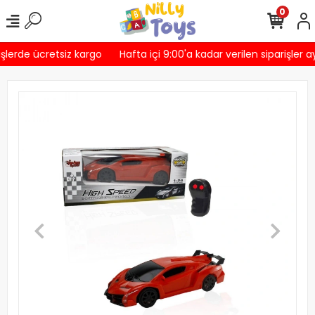
0
şlerde ücretsiz kargo
Hafta içi 9:00'a kadar verilen siparişler a