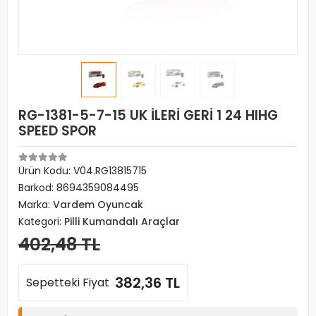
RG-1381-5-7-15 UK İLERİ GERİ 1 24 HIHG
SPEED SPOR
Ürün Kodu:
V04.RG13815715
Barkod:
8694359084495
Marka:
Vardem Oyuncak
Kategori:
Pilli Kumandalı Araçlar
402,48 TL
382,36 TL
Sepetteki Fiyat