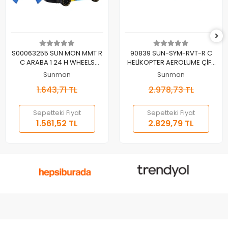
Sepete Ekle
Sepete Ekle
S00063255 SUN MON MMT R
90839 SUN-SYM-RVT-R C
C ARABA 1 24 H WHEELS
HELİKOPTER AEROLUME ÇİFT
URBAN AGENT DRIFT ROD F F
PERV IŞIKLI 3 7V USB
Sunman
Sunman
IŞIKLI
1.643,71 TL
2.978,73 TL
Sepetteki Fiyat
Sepetteki Fiyat
1.561,52 TL
2.829,79 TL