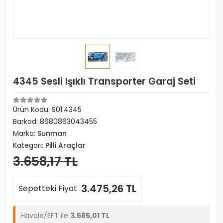
4345 Sesli Işıklı Transporter Garaj Seti
Ürün Kodu:
S01.4345
Barkod:
8680863043455
Marka:
Sunman
Kategori:
Pilli Araçlar
3.658,17 TL
3.475,26 TL
Sepetteki Fiyat
Havale/EFT ile
3.585,01 TL