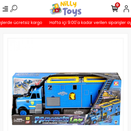
0
şlerde ücretsiz kargo
Hafta içi 9:00'a kadar verilen siparişler a