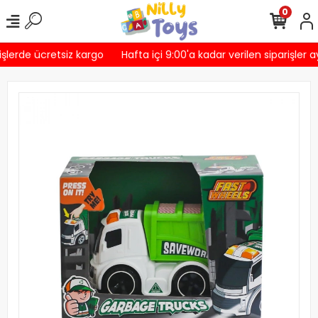
0
şlerde ücretsiz kargo
Hafta içi 9:00'a kadar verilen siparişler a