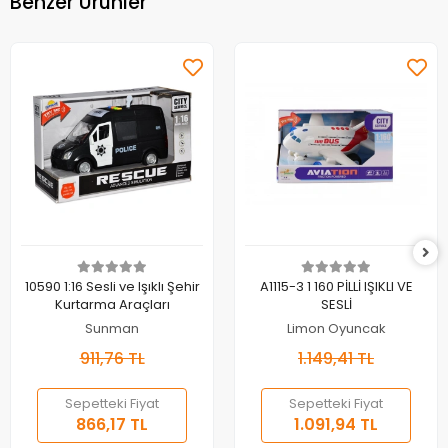
Benzer Ürünler
Sepete Ekle
Sepete Ekle
10590 1:16 Sesli ve Işıklı Şehir
A1115-3 1 160 PİLLİ IŞIKLI VE
Kurtarma Araçları
SESLİ
Sunman
Limon Oyuncak
911,76 TL
1.149,41 TL
Sepetteki Fiyat
Sepetteki Fiyat
866,17 TL
1.091,94 TL