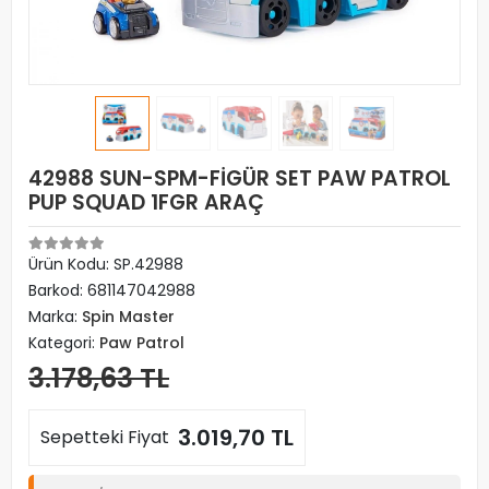
42988 SUN-SPM-FİGÜR SET PAW PATROL
PUP SQUAD 1FGR ARAÇ
Ürün Kodu:
SP.42988
Barkod:
681147042988
Marka:
Spin Master
Kategori:
Paw Patrol
3.178,63 TL
3.019,70 TL
Sepetteki Fiyat