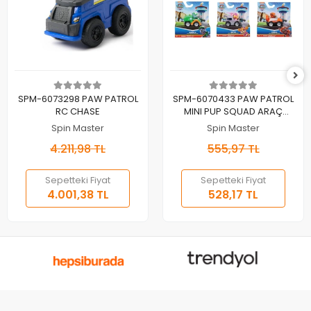
Sepete Ekle
Sepete Ekle
SPM-6073298 PAW PATROL
SPM-6070433 PAW PATROL
RC CHASE
MINI PUP SQUAD ARAÇ
ÇEŞİTLERİ-ASORTİ(Belirtilen
Spin Master
Spin Master
fiyat, tekli satış için adet
4.211,98 TL
555,97 TL
fiyatıdır)
Sepetteki Fiyat
Sepetteki Fiyat
4.001,38 TL
528,17 TL