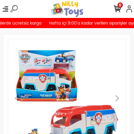
0
lerde ücretsiz kargo
Hafta içi 9:00'a kadar verilen siparişler ay