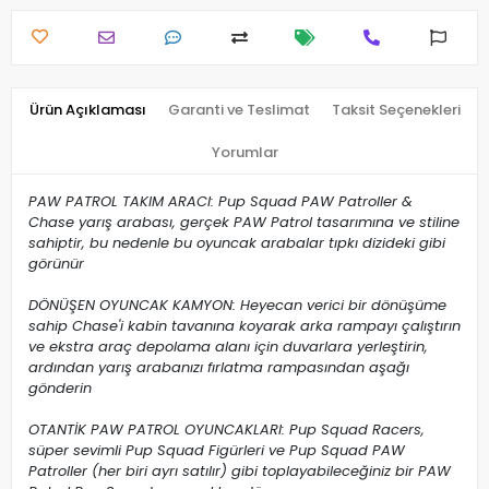
Ürün Açıklaması
Garanti ve Teslimat
Taksit Seçenekleri
Yorumlar
PAW PATROL TAKIM ARACI: Pup Squad PAW Patroller &
Chase yarış arabası, gerçek PAW Patrol tasarımına ve stiline
sahiptir, bu nedenle bu oyuncak arabalar tıpkı dizideki gibi
görünür
DÖNÜŞEN OYUNCAK KAMYON: Heyecan verici bir dönüşüme
sahip Chase'i kabin tavanına koyarak arka rampayı çalıştırın
ve ekstra araç depolama alanı için duvarlara yerleştirin,
ardından yarış arabanızı fırlatma rampasından aşağı
gönderin
OTANTİK PAW PATROL OYUNCAKLARI: Pup Squad Racers,
süper sevimli Pup Squad Figürleri ve Pup Squad PAW
Patroller (her biri ayrı satılır) gibi toplayabileceğiniz bir PAW