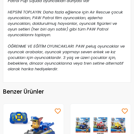
Patrol Pup Squad oyuncakları dünyası var
HEPSİNİ TOPLAYIN: Daha fazla eğlence için Air Rescue çocuk
oyuncakları, PAW Patrol film oyuncakları, ejderha
oyuncakları, doldurulmuş hayvanlar, oyuncak figürleri ve
oyun setleri (her biri ayrı satılır) gibi tüm PAW Patrol
oyuncaklarını toplayın.
ÖĞRENME VE EĞİTİM OYUNCAKLARI: PAW peluş oyuncaklar ve
oyuncak arabalar, oyuncak yapmayı seven erkek ve kız
çocukları için oyuncaklardır. 3 yaş ve üzeri çocuklar için,
bebeklere, dinozor oyuncaklarına veya tren setine alternatif
olarak harika hediyelerdir.
Benzer Ürünler