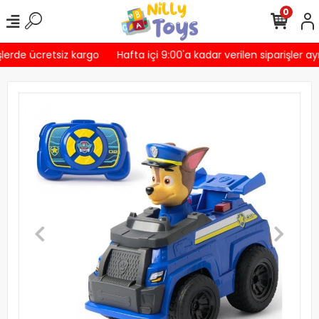
0
lerde ücretsiz kargo
Hafta içi 9:00'a kadar verilen siparişler ay