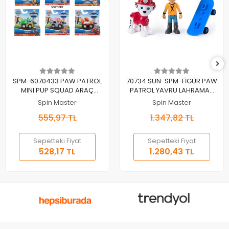
Sepete Ekle
Sepete Ekle
SPM-6070433 PAW PATROL
70734 SUN-SPM-FİGÜR PAW
MINI PUP SQUAD ARAÇ
PATROL YAVRU LAHRAMAN
ÇEŞİTLERİ-ASORTİ(Belirtilen
FİGÜR SETİ ANA TEMA 4A
Spin Master
Spin Master
fiyat, tekli satış için adet
555,97 TL
1.347,82 TL
fiyatıdır)
Sepetteki Fiyat
Sepetteki Fiyat
528,17 TL
1.280,43 TL