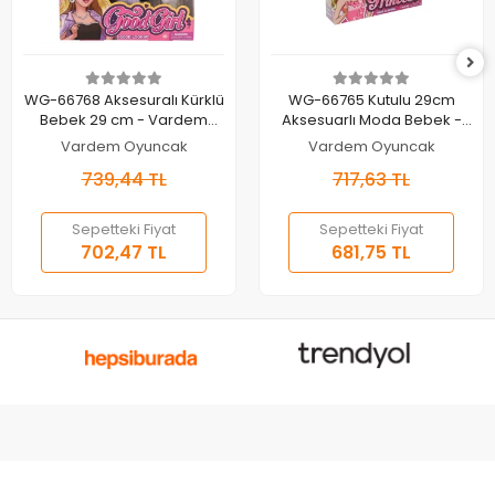
Sepete Ekle
Sepete Ekle
WG-66768 Aksesuralı Kürklü
WG-66765 Kutulu 29cm
Bebek 29 cm - Vardem
Aksesuarlı Moda Bebek -
Oyuncak
Vardem Oyuncak
Vardem Oyuncak
Vardem Oyuncak
739,44 TL
717,63 TL
Sepetteki Fiyat
Sepetteki Fiyat
702,47 TL
681,75 TL