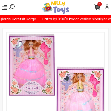
0
şlerde ücretsiz kargo
Hafta içi 9:00'a kadar verilen siparişler a