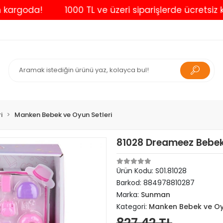
da!
1000 TL ve üzeri siparişlerde ücretsiz kargo
i
Manken Bebek ve Oyun Setleri
81028 Dreameez Bebek
Ürün Kodu:
S01.81028
Barkod:
884978810287
Marka:
Sunman
Kategori:
Manken Bebek ve Oyu
827,42 TL