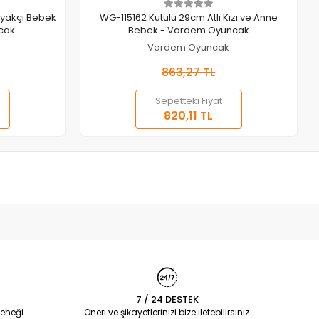
Sepete Ekle
yakçı Bebek
WG-115162 Kutulu 29cm Atlı Kızı ve Anne
cak
Bebek - Vardem Oyuncak
Vardem Oyuncak
863,27 TL
Sepetteki Fiyat
820,11 TL
7 / 24 DESTEK
eneği
Öneri ve şikayetlerinizi bize iletebilirsiniz.