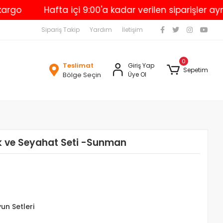
Hafta içi 9:00'a kadar verilen siparişler aynı gün
Sipariş Takip
Yardım
İletişim
0
Teslimat
Giriş Yap
Sepetim
Bölge Seçin
Üye Ol
 ve Seyahat Seti -Sunman
n Setleri