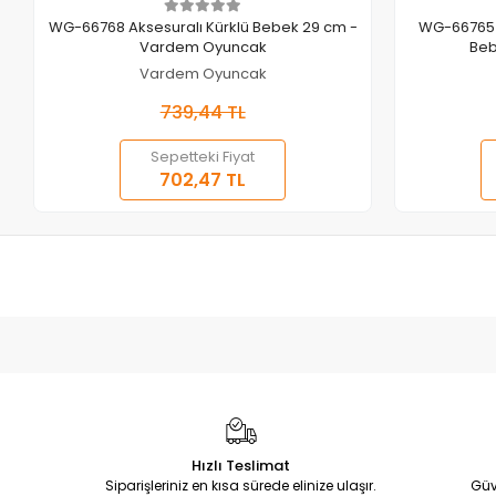
Sepete Ekle
WG-66768 Aksesuralı Kürklü Bebek 29 cm -
WG-66765 Kutulu 
Vardem Oyuncak
Beb
Vardem Oyuncak
739,44 TL
Sepetteki Fiyat
702,47 TL
Hızlı Teslimat
Siparişleriniz en kısa sürede elinize ulaşır.
Güv