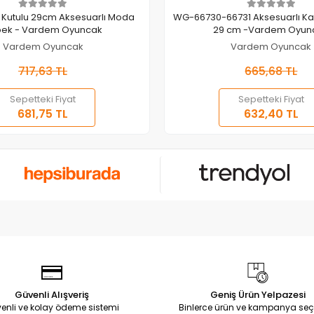
Sepete Ekle
Sepete Ekle
29cm Aksesuarlı Moda
WG-66730-66731 Aksesuarlı Ka
ek - Vardem Oyuncak
29 cm -Vardem Oyun
Vardem Oyuncak
Vardem Oyuncak
717,63 TL
665,68 TL
Sepetteki Fiyat
Sepetteki Fiyat
681,75 TL
632,40 TL
Güvenli Alışveriş
Geniş Ürün Yelpazesi
enli ve kolay ödeme sistemi
Binlerce ürün ve kampanya seç