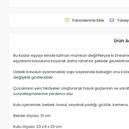
Favorilerime Ekle
Tavsiy
Ürün A
Bu kadar eşyayı elinde tutman mümkün değil!Neyse ki Dreameez
eşyalarını bavuluna koyarak daha rahat bir şekilde gezebilirsi
Üstelik bavulun ayarlanabilir sapı sayesinde bebeğin onu kolayca
değişiklik gösterebilir.
Çocukların yeni hikâyeler oluşturarak hayal güçlerinin ve yarat
sosyalleşmelerine yardımcı olur.
Kutu içerisinde; bebek, bavul, seyahat yastığı, gözlük, kamera
Bebek ölçüsü: 31 cm
Kutu ölçüsü: 23 x 6 x 33 cm