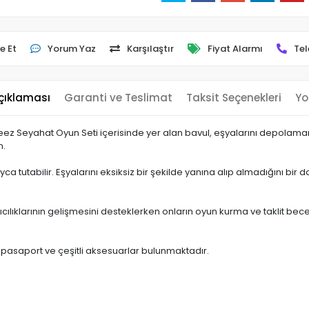
e Et
Yorum Yaz
Karşılaştır
Fiyat Alarmı
Tel
çıklaması
Garanti ve Teslimat
Taksit Seçenekleri
Yo
 Seyahat Oyun Seti içerisinde yer alan bavul, eşyalarını depolaman i
n.
 tutabilir. Eşyalarını eksiksiz bir şekilde yanına alıp almadığını bir d
ıcılıklarının gelişmesini desteklerken onların oyun kurma ve taklit bec
, pasaport ve çeşitli aksesuarlar bulunmaktadır.