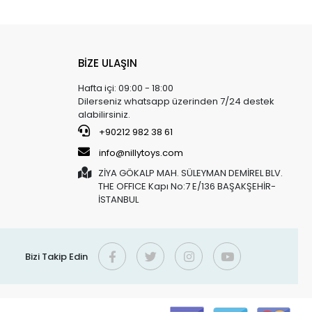
BİZE ULAŞIN
Hafta içi: 09:00 - 18:00
Dilerseniz whatsapp üzerinden 7/24 destek
alabilirsiniz.
+90212 982 38 61
info@nillytoys.com
ZİYA GÖKALP MAH. SÜLEYMAN DEMİREL BLV.
THE OFFICE Kapı No:7 E/136 BAŞAKŞEHİR-
İSTANBUL
Bizi Takip Edin