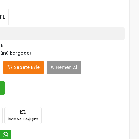
TL
rle
 günü kargoda!
Sepete Ekle
Hemen Al
R
İade ve Değişim