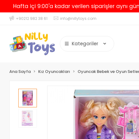
fta içi 9:00'a kadar verilen siparişler aynı gün kargo
+90212 982 38 61
info@nillytoys.com
Kategoriler
Ana Sayfa
Kız Oyuncakları
Oyuncak Bebek ve Oyun Setler