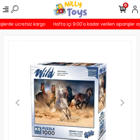
0
şlerde ücretsiz kargo
Hafta içi 9:00'a kadar verilen siparişler a