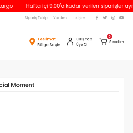
Hafta içi 9:00'a kadar verilen siparişler aynı gü
Sipariş Takip
Yardım
İletişim
0
Teslimat
Giriş Yap
Sepetim
Bölge Seçin
Üye Ol
cial Moment