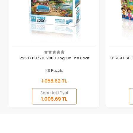
Sepete Ekle
22537 PUZZLE 2000 Dog On The Boat
LP 709 FISH
KS Puzzle
1.058,62 TL
Sepetteki Fiyat
1.005,69 TL