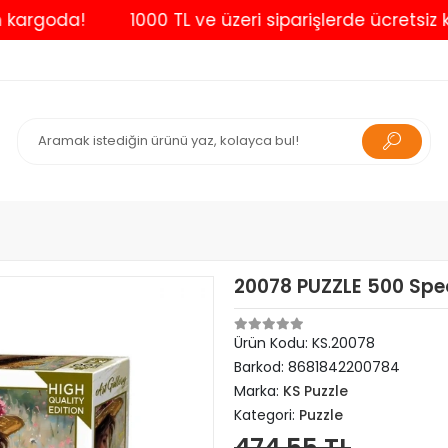
goda!
1000 TL ve üzeri siparişlerde ücretsiz kargo
20078 PUZZLE 500 Spe
Ürün Kodu:
KS.20078
Barkod:
8681842200784
Marka:
KS Puzzle
Kategori:
Puzzle
474,55 TL