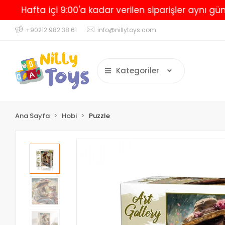
afta içi 9:00'a kadar verilen siparişler aynı gün kar
+90212 982 38 61
info@nillytoys.com
Kategoriler
Ana Sayfa
Hobi
Puzzle