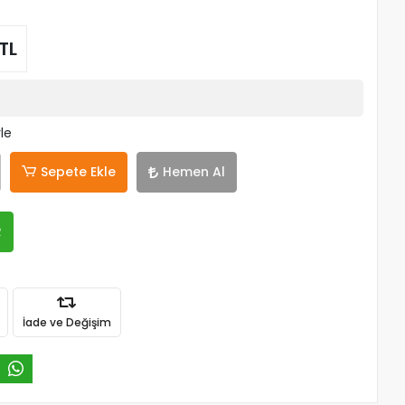
TL
le
Sepete Ekle
Hemen Al
R
İade ve Değişim