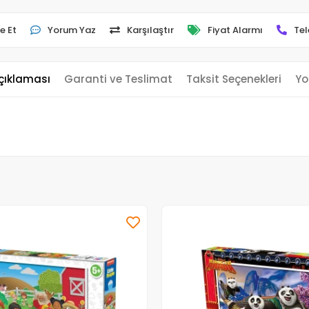
e Et
Yorum Yaz
Karşılaştır
Fiyat Alarmı
Tel
çıklaması
Garanti ve Teslimat
Taksit Seçenekleri
Yo