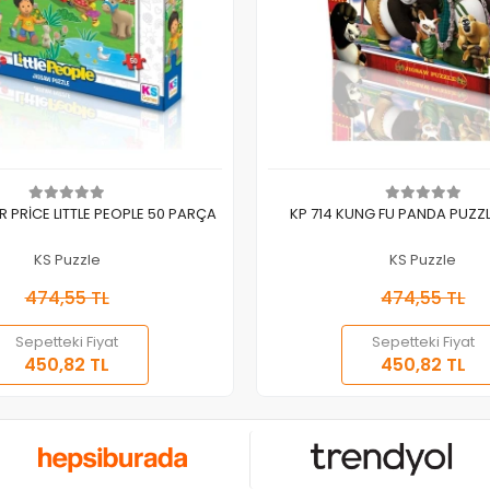
Sepete Ekle
Sepete Ekle
ER PRİCE LITTLE PEOPLE 50 PARÇA
KP 714 KUNG FU PANDA PUZZL
KS Puzzle
KS Puzzle
474,55 TL
474,55 TL
Sepetteki Fiyat
Sepetteki Fiyat
450,82 TL
450,82 TL