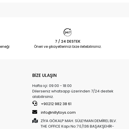
7 / 24 DESTEK
eneği
Öneri ve şikayetlerinizi bize iletebilirsiniz.
BİZE ULAŞIN
Hafta içi: 09:00 - 18:00
Dilerseniz whatsapp üzerinden 7/24 destek
alabilirsiniz.
+90212 982 38 61
info@nillytoys.com
ZİYA GÖKALP MAH. SÜLEYMAN DEMİREL BLV.
THE OFFICE Kapı No:7 E/136 BAŞAKŞEHİR-