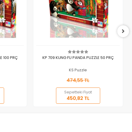
Sepete Ekle
E 100 PRÇ
KP 709 KUNG FU PANDA PUZZLE 50 PRÇ
KS Puzzle
474,55 TL
Sepetteki Fiyat
450,82 TL