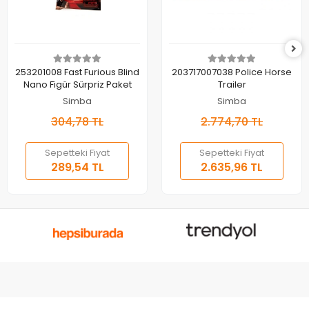
Sepete Ekle
Sepete Ekle
253201008 Fast Furious Blind
203717007038 Police Horse
Nano Figür Sürpriz Paket
Trailer
Simba
Simba
304,78 TL
2.774,70 TL
Sepetteki Fiyat
Sepetteki Fiyat
289,54 TL
2.635,96 TL