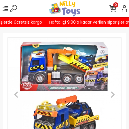
0
şlerde ücretsiz kargo
Hafta içi 9:00'a kadar verilen siparişler a